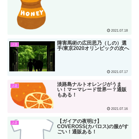
2021.07.18
障害馬術の広田思乃（しの）選
話題
手/東京2020オリンピックの次へ
2021.07.17
淡路島ナルトオレンジがうま
話題
い！マーマレード世界一？通販
もある！
2021.07.16
【ガイアの夜明け】
話題
COVEROSS(カバロス)の服がす
ごい！通販ある！