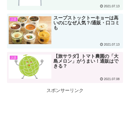
2021.07.13
スープストックトーキョーは高
話題
いのになぜ人気？/通販・口コミ
も
2021.07.13
【旅サラダ】トマト農園の「大
話題
島メロン」がうまい！通販はで
きる？
2021.07.08
スポンサーリンク