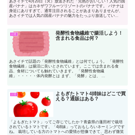
あさイチで4月20日（火）放送された「完熟がおいしい！人気の国
産バナナ」はカネザワフルーツリゾートのバナナです。 バナナは
身近にありすぎて、通常注目されることがあまりありませんが、
あさイチでは人気の国産バナナの魅力をたっぷり放送してい...
発酵性食物繊維で腸活しよう！
話題
含まれる食品は何？
あさイチで話題の「発酵性食物繊維」とは何でしょう。 「発酵性
食物繊維」は腸活に良いとされています。ここでは含まれる食
品、食材についても触れていきます。 「発酵性食物繊
維」・・・・・体内発酵とは まず、「発酵」とは、 ...
よもぎたトマト4姉妹はどこで買
話題
える？通販はある？
「よもぎたトマト」ってご存じでしたか？青森県の蓬田村で栽培
されているトマトです。「4姉妹」っておもしろいネーミングです
ね。 栽培している方のトマトへの愛情が想像できて、思わず微笑