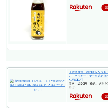
【産地直送】鳴門オレンジセ
ム・クッキー・ケーキ詰め合
KURODA】
価格：1320円（税込、送料別
時点)