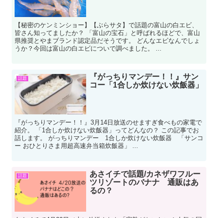
【秘密のケンミンショー】【ぶらサタ】で話題の富山の白エビ、
皆さん知ってましたか？ 「富山の宝石」と呼ばれるほどで、富山
県推奨とやまブランド認定品だそうです。 どんなエビなんでしょ
うか？今回は富山の白エビについで調べました。 ...
『がっちりマンデー！！』サン
話題
コー「1合しか炊けない炊飯器」
『がっちりマンデー！！』3月14日放送のせますぎ食べもの家電で
紹介。 「1合しか炊けない炊飯器」ってどんなの？ この記事でお
話します。 がっちりマンデー 1合しか炊けない炊飯器 「サンコ
ー おひとりさま用超高速弁当箱炊飯器」 ...
あさイチで話題/カネザワフルー
話題
ツリゾートのバナナ 通販はあ
るの？