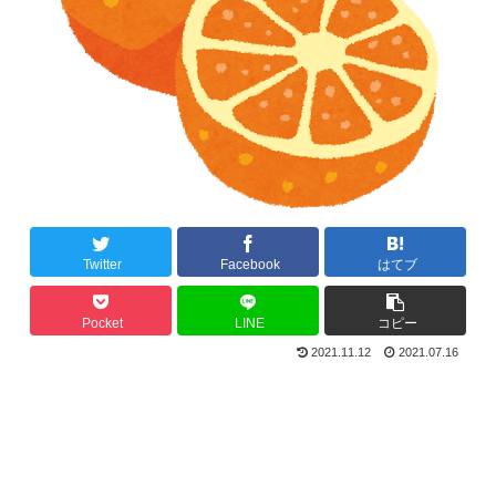
Twitter
Facebook
はてブ
Pocket
LINE
コピー
2021.11.12
2021.07.16