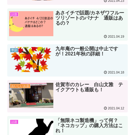
2021.04.23
あさイチで話題/カネザワフルー
話題
ツリゾートのバナナ 通販はあ
るの？
2021.04.19
九年庵の一般公開は中止です
季節
が！2021年秋の詳細！
2021.04.18
佐賀市のカレー 白山文雅 テ
おいしいお店
イクアウトも通販も！
2021.04.12
「無限ネコ製造機」って何？
話題
「ネコカップ」の購入方法はこ
れ！